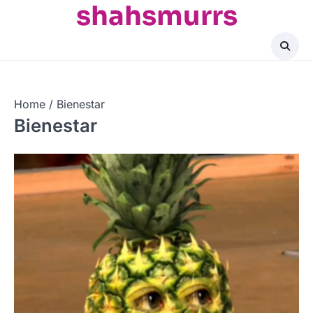
shahsmurrs
Skip
to
content
Home
Bienestar
Bienestar