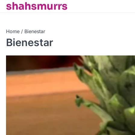
shahsmurrs
Skip
to
content
Home
Bienestar
Bienestar