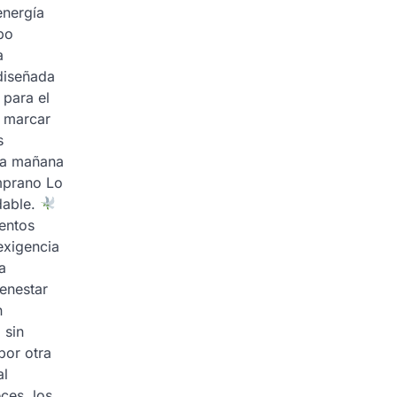
energía
po
a
diseñada
 para el
n marcar
s
 la mañana
mprano Lo
dable.
ientos
exigencia
a
enestar
n
 sin
por otra
al
ces, los