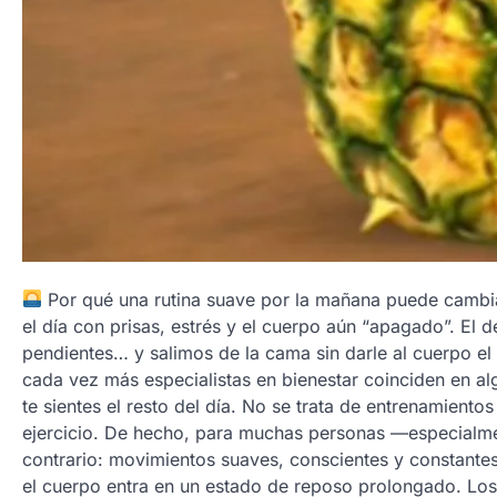
Por qué una rutina suave por la mañana puede cambi
el día con prisas, estrés y el cuerpo aún “apagado”. El
pendientes… y salimos de la cama sin darle al cuerpo el
cada vez más especialistas en bienestar coinciden en a
te sientes el resto del día. No se trata de entrenamiento
ejercicio. De hecho, para muchas personas —especialmen
contrario: movimientos suaves, conscientes y constante
el cuerpo entra en un estado de reposo prolongado. Los 