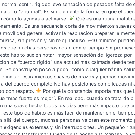
s normal sentir: rigidez leve sensación de pesadez falta de 
alo” o “anormal”. Es simplemente la forma en que el cuer
en cómo lo ayudas a activarse.
Qué es una rutina matutin
renamiento. Es una secuencia corta de movimientos suaves 
 movilidad general activar la respiración preparar la mente
música, sin presión y sin reloj. Incluso 5–10 minutos puede
ios que muchas personas notan con el tiempo Sin promesa
este hábito suelen notar: mayor sensación de ligereza por
ción de “cuerpo rígido” una actitud más calmada desde te
pe. Se construyen poco a poco, como cualquier hábito salu
le incluir: estiramientos suaves de brazos y piernas movim
gera del cuerpo completo No hay posiciones complicadas ni 
rpo con respeto.
Por qué la constancia importa más que l
 “más fuerte es mejor”. En realidad, cuando se trata de bi
a rutina suave hecha todos los días tiene más impacto que u
 este tipo de hábito es más fácil de mantener en el tiempo,
 allá del cuerpo, muchas personas valoran este momento 
n exigencias externas y sin interrupciones. Un pequeño ritu
ecesitas transformar tu vida de la noche a la mañana. A ve