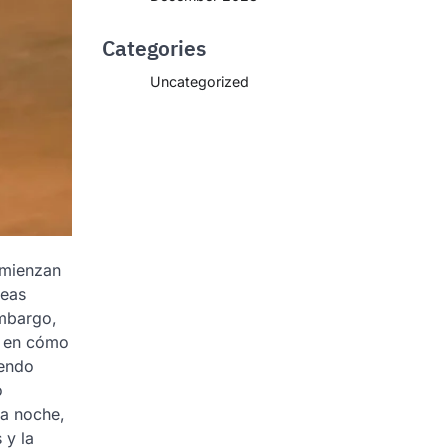
Categories
Uncategorized
omienzan
reas
embargo,
e en cómo
iendo
o
la noche,
 y la