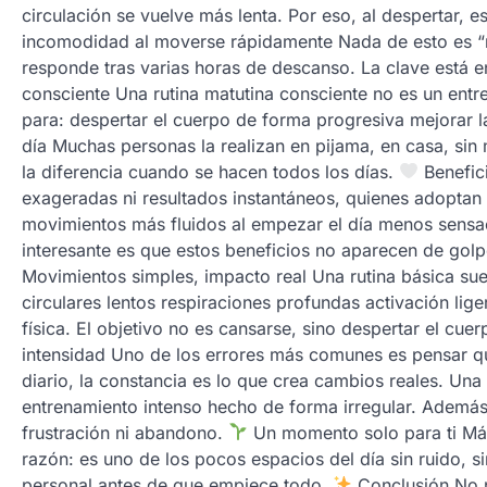
circulación se vuelve más lenta. Por eso, al despertar, e
incomodidad al moverse rápidamente Nada de esto es “m
responde tras varias horas de descanso. La clave está 
consciente Una rutina matutina consciente no es un ent
para: despertar el cuerpo de forma progresiva mejorar la
día Muchas personas la realizan en pijama, en casa, sin 
la diferencia cuando se hacen todos los días.
Benefic
exageradas ni resultados instantáneos, quienes adoptan 
movimientos más fluidos al empezar el día menos sensa
interesante es que estos beneficios no aparecen de gol
Movimientos simples, impacto real Una rutina básica sue
circulares lentos respiraciones profundas activación li
física. El objetivo no es cansarse, sino despertar el cue
intensidad Uno de los errores más comunes es pensar que
diario, la constancia es lo que crea cambios reales. Un
entrenamiento intenso hecho de forma irregular. Además,
frustración ni abandono.
Un momento solo para ti Más
razón: es uno de los pocos espacios del día sin ruido, si
personal antes de que empiece todo.
Conclusión No n