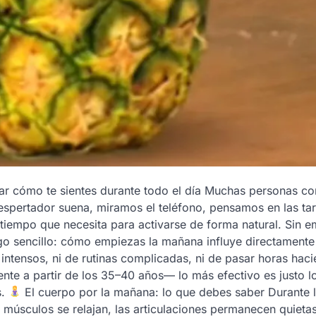
ar cómo te sientes durante todo el día Muchas personas c
 despertador suena, miramos el teléfono, pensamos en las ta
 tiempo que necesita para activarse de forma natural. Sin 
lgo sencillo: cómo empiezas la mañana influye directament
s intensos, ni de rutinas complicadas, ni de pasar horas hac
te a partir de los 35–40 años— lo más efectivo es justo l
s.
El cuerpo por la mañana: lo que debes saber Durante 
músculos se relajan, las articulaciones permanecen quietas